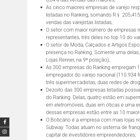
As cinco maiores empresas de varejo res
listadas no Ranking, somando R﹩ 205,415
vendas das varejistas listadas;
O setor com maior número de empresas n
representantes, três deles no top 10 do var
O setor de Moda, Calçados e Artigos Esp
presença no Ranking. Somente uma delas, p
Lojas Renner, na 9ª posição);
As 300 empresas do Ranking empregam 1,7
empregador do varejo nacional (110.934 f
três supermercadistas, duas redes de drog
Dezoito das 300 empresas listadas possue
do Ranking. Delas, quatro estão em superm
em eletromóveis, duas em óticas e uma e
dessas empresas estão entre as 10 maior
O Boticário é a empresa com mais lojas n
Subway. Todas atuam no sistema de franq
capital de investidores-empreendedores;