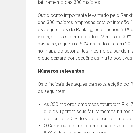
faturamento das 300 maiores.
Outro ponto importante levantado pelo Ranking
das 300 maiores empresas está online: sã
os segmentos do Ranking, pelo menos 60% d
exceção: os supermercados. Menos de 30% d
passado, o que já é 50% mais do que em 2018
no mapa do setor antes mesmo da pandemia. 
o que deixará consequências muito positivas
Números relevantes
Os principais destaques da sexta edição do 
os seguintes:
As 300 maiores empresas faturaram R﹩ 7
que divulgaram seus faturamentos brutos 
o dobro dos 5% do varejo como um todo 
O Carrefour é a maior empresa de varejo 
8,84% das vendas das maiores;