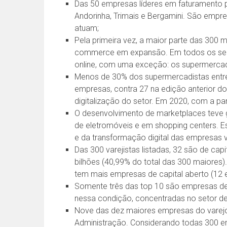
Das 50 empresas líderes em faturamento po
Andorinha, Trimais e Bergamini. São emp
atuam;
Pela primeira vez, a maior parte das 300
commerce em expansão. Em todos os seg
online, com uma exceção: os supermerca
Menos de 30% dos supermercadistas ent
empresas, contra 27 na edição anterior d
digitalização do setor. Em 2020, com a pa
O desenvolvimento de marketplaces teve g
de eletromóveis e em shopping centers. 
e da transformação digital das empresas va
Das 300 varejistas listadas, 32 são de ca
bilhões (40,99% do total das 300 maiores)
tem mais empresas de capital aberto (12 
Somente três das top 10 são empresas de 
nessa condição, concentradas no setor d
Nove das dez maiores empresas do varejo b
Administração. Considerando todas 300 e