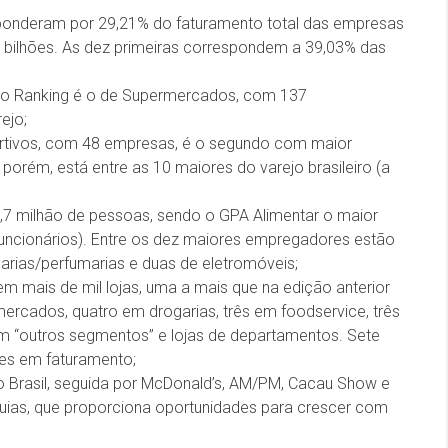
ponderam por 29,21% do faturamento total das empresas
 bilhões. As dez primeiras correspondem a 39,03% das
o Ranking é o de Supermercados, com 137
ejo;
ortivos, com 48 empresas, é o segundo com maior
orém, está entre as 10 maiores do varejo brasileiro (a
 milhão de pessoas, sendo o GPA Alimentar o maior
uncionários). Entre os dez maiores empregadores estão
arias/perfumarias e duas de eletromóveis;
m mais de mil lojas, uma a mais que na edição anterior
ercados, quatro em drogarias, três em foodservice, três
m “outros segmentos” e lojas de departamentos. Sete
es em faturamento;
o Brasil, seguida por McDonald’s, AM/PM, Cacau Show e
uias, que proporciona oportunidades para crescer com