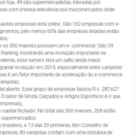
r loja, 49 são supermercadistas, lideradas por
resas com imensa relevância nos micromercados onde
 maiores empresas está online. São 162 empresas com e-
mentos, pelo menos 60% das empresas listadas estão
dos;
re os 300 maiores possuem um e- commerce. São 39
o Ranking, mostrando uma evolução importante na
ndemia, esse número terá um salto ainda maior;
rande evolução em 2019, especialmente entre varejistas
Esse é um fator importante de aceleração do e-commerce
rejistas;
pital aberto. Esse grupo de empresas faturou R﹩ 287,627
. O setor de Moda, Calçados e Artigos Esportivos é o que
empresas);
capital fechado. No total das 300 maiores, 268 estão
e supermercados;
rasileiro, e 13 das 20 primeiras, têm Conselho de
mpresas, 80 varejistas contam com uma estrutura de