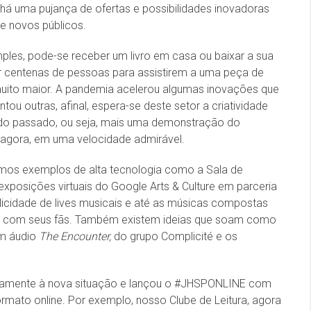
s, há uma pujança de ofertas e possibilidades inovadoras
e novos públicos.
mples, pode-se receber um livro em casa ou baixar a sua
r centenas de pessoas para assistirem a uma peça de
muito maior. A pandemia acelerou algumas inovações que
tou outras, afinal, espera-se deste setor a criatividade
es do passado, ou seja, mais uma demonstração do
 agora, em uma velocidade admirável.
mos exemplos de alta tecnologia como a Sala de
 exposições virtuais do Google Arts & Culture em parceria
licidade de lives musicais e até as músicas compostas
to com seus fãs. Também existem ideias que soam como
em áudio
The Encounter,
do grupo Complicité e os
tamente à nova situação e lançou o #JHSPONLINE com
ormato online. Por exemplo, nosso Clube de Leitura, agora