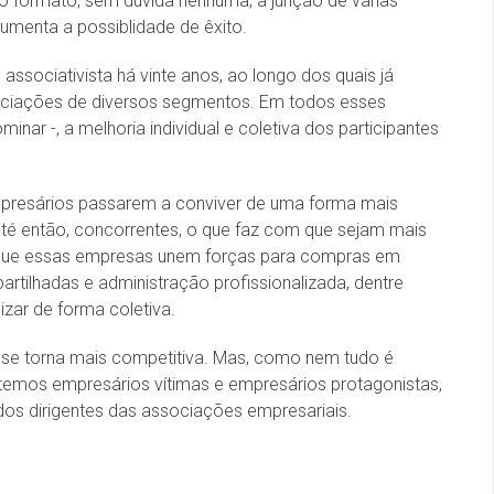
o formato, sem dúvida nenhuma, a junção de várias
menta a possiblidade de êxito.
associativista há vinte anos, ao longo dos quais já
ociações de diversos segmentos. Em todos esses
ar -, a melhoria individual e coletiva dos participantes
empresários passarem a conviver de uma forma mais
, até então, concorrentes, o que faz com que sejam mais
 que essas empresas unem forças para compras em
tilhadas e administração profissionalizada, dentre
izar de forma coletiva.
 se torna mais competitiva. Mas, como nem tudo é
emos empresários vítimas e empresários protagonistas,
dos dirigentes das associações empresariais.