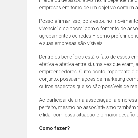
marca ou de associativismo. Independente d
empresas em torno de um objetivo comum au
Posso afirmar isso, pois estou no movimento 
vivenciei e colaborei com o fomento de ass
agrupamentos ou redes – como preferir denomin
e suas empresas são visíveis.
Dentre os benefícios está o fato de esses 
efetiva e afetiva entre si, uma vez que eram
empreendedores. Outro ponto importante é
conjunto, possuem ações de marketing compar
outros aspectos que só são possíveis de real
Ao participar de uma associação, a empresa
perfeito, mesmo no associativismo também t
e lidar com essa situação é o maior desafio 
Como fazer?