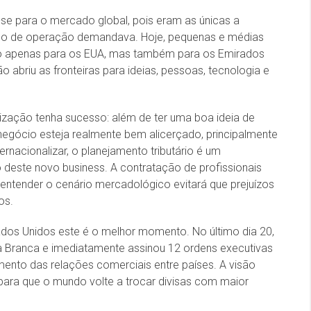
e para o mercado global, pois eram as únicas a
ipo de operação demandava. Hoje, pequenas e médias
ão apenas para os EUA, mas também para os Emirados
 abriu as fronteiras para ideias, pessoas, tecnologia e
lização tenha sucesso: além de ter uma boa ideia de
negócio esteja realmente bem alicerçado, principalmente
rnacionalizar, o planejamento tributário é um
deste novo business. A contratação de profissionais
ntender o cenário mercadológico evitará que prejuízos
os.
dos Unidos este é o melhor momento. No último dia 20,
 Branca e imediatamente assinou 12 ordens executivas
mento das relações comerciais entre países. A visão
 para que o mundo volte a trocar divisas com maior