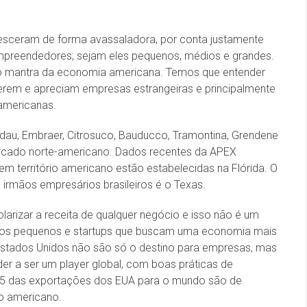
esceram de forma avassaladora, por conta justamente
mpreendedores; sejam eles pequenos, médios e grandes.
i o mantra da economia americana. Temos que entender
rem e apreciam empresas estrangeiras e principalmente
 americanas.
u, Embraer, Citrosuco, Bauducco, Tramontina, Grendene
ercado norte-americano. Dados recentes da APEX
m território americano estão estabelecidas na Flórida. O
irmãos empresários brasileiros é o Texas.
arizar a receita de qualquer negócio e isso não é um
ra os pequenos e startups que buscam uma economia mais
s Estados Unidos não são só o destino para empresas, mas
er a ser um player global, com boas práticas de
1/5 das exportações dos EUA para o mundo são de
o americano.