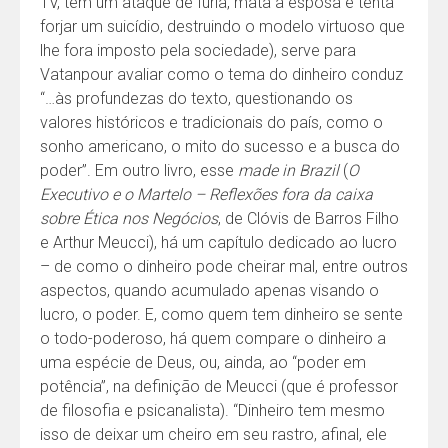
TV, tem um ataque de fúria, mata a esposa e tenta
forjar um suicídio, destruindo o modelo virtuoso que
lhe fora imposto pela sociedade), serve para
Vatanpour avaliar como o tema do dinheiro conduz
“…às profundezas do texto, questionando os
valores históricos e tradicionais do país, como o
sonho americano, o mito do sucesso e a busca do
poder”. Em outro livro, esse
made in Brazil
(
O
Executivo e o Martelo – Reflexões fora da caixa
sobre Ética nos Negócios
, de Clóvis de Barros Filho
e Arthur Meucci), há um capítulo dedicado ao lucro
– de como o dinheiro pode cheirar mal, entre outros
aspectos, quando acumulado apenas visando o
lucro, o poder. E, como quem tem dinheiro se sente
o todo-poderoso, há quem compare o dinheiro a
uma espécie de Deus, ou, ainda, ao “poder em
potência”, na definição de Meucci (que é professor
de filosofia e psicanalista). “Dinheiro tem mesmo
isso de deixar um cheiro em seu rastro, afinal, ele