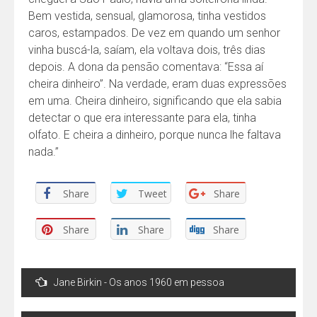
Bem vestida, sensual, glamorosa, tinha vestidos
caros, estampados. De vez em quando um senhor
vinha buscá-la, saíam, ela voltava dois, três dias
depois. A dona da pensão comentava: “Essa aí
cheira dinheiro”. Na verdade, eram duas expressões
em uma. Cheira dinheiro, significando que ela sabia
detectar o que era interessante para ela, tinha
olfato. E cheira a dinheiro, porque nunca lhe faltava
nada.”
Share
Tweet
Share
Share
Share
Share
Navegação
Jane Birkin -­ Os anos 1960 em pessoa
de
Post