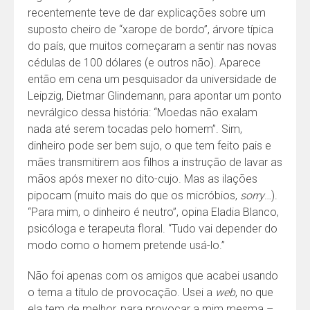
recentemente teve de dar explicações sobre um
suposto cheiro de “xarope de bordo”, árvore típica
do país, que muitos começaram a sentir nas novas
cédulas de 100 dólares (e outros não). Aparece
então em cena um pesquisador da universidade de
Leipzig, Dietmar Glindemann, para apontar um ponto
nevrálgico dessa história: “Moedas não exalam
nada até serem tocadas pelo homem”. Sim,
dinheiro pode ser bem sujo, o que tem feito pais e
mães transmitirem aos filhos a instrução de lavar as
mãos após mexer no dito-cujo. Mas as ilações
pipocam (muito mais do que os micróbios,
sorry
…).
“Para mim, o dinheiro é neutro”, opina Eladia Blanco,
psicóloga e terapeuta floral. “Tudo vai depender do
modo como o homem pretende usá-lo.”
Não foi apenas com os amigos que acabei usando
o tema a título de provocação. Usei a
web
, no que
ela tem de melhor, para provocar a mim mesma –