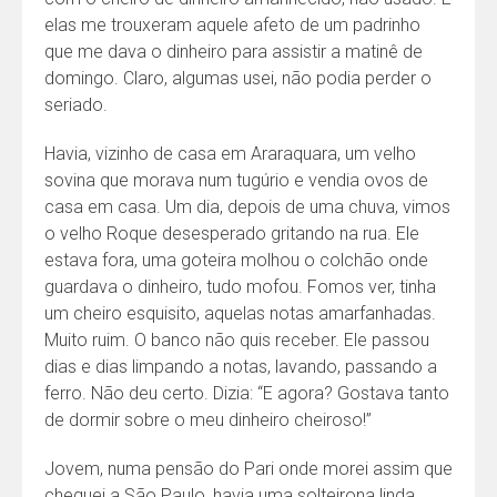
elas me trouxeram aquele afeto de um padrinho
que me dava o dinheiro para assistir a matinê de
domingo. Claro, algumas usei, não podia perder o
seriado.
Havia, vizinho de casa em Araraquara, um velho
sovina que morava num tugúrio e vendia ovos de
casa em casa. Um dia, depois de uma chuva, vimos
o velho Roque desesperado gritando na rua. Ele
estava fora, uma goteira molhou o colchão onde
guardava o dinheiro, tudo mofou. Fomos ver, tinha
um cheiro esquisito, aquelas notas amarfanhadas.
Muito ruim. O banco não quis receber. Ele passou
dias e dias limpando a notas, lavando, passando a
ferro. Não deu certo. Dizia: “E agora? Gostava tanto
de dormir sobre o meu dinheiro cheiroso!”
Jovem, numa pensão do Pari onde morei assim que
cheguei a São Paulo, havia uma solteirona linda.