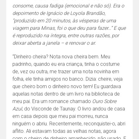
consome, causa fadiga (emocional e não só). Era o
depoimento de Ignácio de Loyola Brandão,
“produzido em 20 minutos, às vésperas de uma
viagem para Minas, foi o que deu para fazer…” E que
é reproduzido na íntegra, entre outras razões, por
deixar aberta a janela – e renovar o ar.
“Dinheiro cheira? Nota nova cheira bem. Meu
padrinho, quando eu era criança, tinha o costume
de, vez ou outra, me trazer uma nota novinha em
folha, ele tinha amigos no banco. Dizia: cheire, veja
que cheiro bom o dinheiro novo tem! Eu guardava
aquelas notas dentro de um livro na biblioteca de
meu pai. Era um romance chamado
Ouro Sobre
Azul
, do Visconde de Taunay. O livro andou de casa
em casa depois que meu pai morreu, nunca
ninguém o abriu. Recentemente, reconquistei-o, abri
aflito. Ali estavam todas as velhas notas, agora
com o cheiro de dinheiro amanhecido, não usado. E